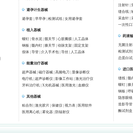
注射针
|
避孕计生器械
缝合线
|
采血针
|
避孕套
|
早早孕
|
检测试纸
|
女用避孕套
一次性口
植入器械
药液
螺钉
|
骨水泥
|
髋关节
|
心脏瓣膜
|
人工晶体
无菌注射
钢板
|
髓内钉
|
膝关节
|
动脉支架
|
固定支架
检测试剂
假体
|
导管
|
介入手术包
|
导丝
|
人工晶体
总蛋白试
液
能量治疗器械
进口
超声器械
|
磁疗器械
|
高频电刀
|
显像诊断仪
缝线
|
髓
电疗机
|
超声诊断仪
|
影像工作站
|
激光治疗仪
螺钉
|
膝
牙科治疗机
|
X光机器械
|
医用激光
|
血糖仪
钢板
|
呼
其他器械
隐形眼镜
造影导管
粘合剂
|
激光胶片
|
保健仪
|
视力表
|
医用软件
酶试剂盒
医用离心机
|
雾化器
|
防辐射仪