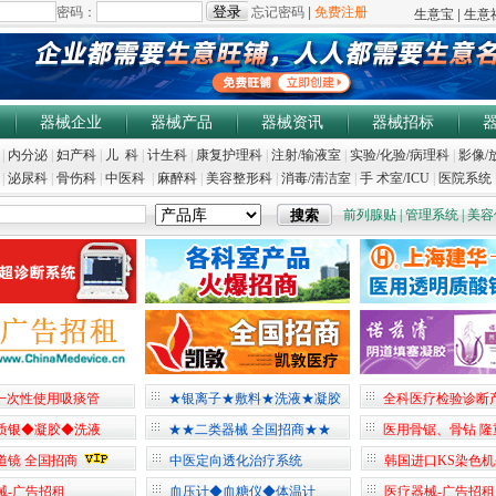
器械企业
器械产品
器械资讯
器械招标
|
内分泌
|
妇产科
|
儿 科
|
计生科
|
康复护理科
|
注射/输液室
|
实验/化验/病理科
|
影像/
|
泌尿科
|
骨伤科
|
中医科
|
麻醉科
|
美容整形科
|
消毒/清洁室
|
手 术室/ICU
|
医院系统
前列腺贴
|
管理系统
|
美容
一次性使用吸痰管
★银离子★敷料★洗液★凝胶
全科医疗检验诊断
质银◆凝胶◆洗液
★★二类器械 全国招商★★
医用骨锯、骨钻 隆
道镜 全国招商
中医定向透化治疗系统
韩国进口KS染色
械-广告招租
血压计◆血糖仪◆体温计
医疗器械-广告招租