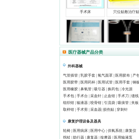
手术床
穴位贴敷治疗
医用脱脂纱布
立式双头红外
医疗器械产品分类
外科器械
气管插管
|
乳胶手套
|
氧气面罩
|
医用胶布
|
产
医用胶带
|
医用药杯
|
医用试管
|
医用手套
|
钢
阴道镜
远红外理疗贴
医用橡胶
|
鼻氧管
|
吸引器
|
换药包
|
冷光源
手术包
|
手术台
|
采血针
|
止血钳
|
手术刀
|
缝线
颌骨剥离器
组织钳
|
输液器
|
咬骨钳
|
引流袋
|
吸痰管
|
夹板
取样钳
|
手术剪
|
采血器
|
损伤贴
|
穿刺针
康复护理设备及器具
隔物灸（筋骨
轮椅
|
医用病床
|
医用中心
|
供氧系统
|
康复仪
拐杖
|
助行器
|
康复器
|
按摩器
|
医用输液泵