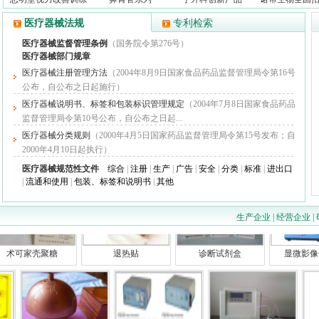
医疗器械法规
专利检索
医疗器械监督管理条例
（国务院令第276号）
医疗器械部门规章
医疗器械注册管理方法
（2004年8月9日国家食品药品监督管理局令第16号
公布，自公布之日起施行）
医疗器械说明书、标签和包装标识管理规定
（2004年7月8日国家食品药品
监督管理局令第10号公布，自公布之日起...
医疗器械分类规则
（2000年4月5日国家药品监督管理局令第15号发布；自
制氧机
西恩电子血压
远程心电监测仪
2000年4月10日起执行）
医疗器械规范性文件
综合
|
注册
|
生产
|
广告
|
安全
|
分类
|
标准
|
进出口
|
流通和使用
|
包装、标签和说明书
|
其他
生产企业
|
经营企业
|
术可家壳聚糖
退热贴
诊断试剂盒
显微影像