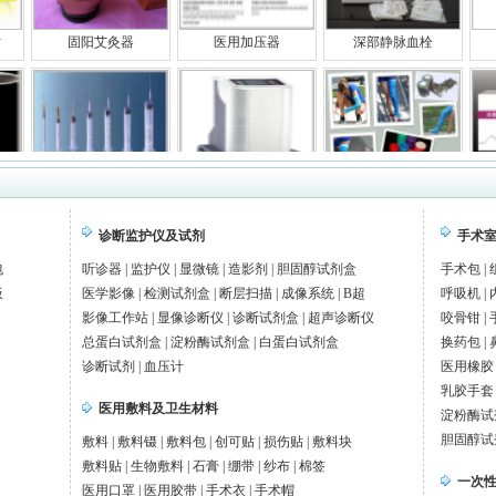
贴
固阳艾灸器
医用加压器
深部静脉血栓
一次性使用无
妇科治疗仪
医用高分子绷带
诊断监护仪及试剂
手术
包
听诊器
|
监护仪
|
显微镜
|
造影剂
|
胆固醇试剂盒
手术包
|
板
医学影像
|
检测试剂盒
|
断层扫描
|
成像系统
|
B超
呼吸机
|
制氧机
西恩电子血压
远程心电监测仪
影像工作站
|
显像诊断仪
|
诊断试剂盒
|
超声诊断仪
咬骨钳
|
总蛋白试剂盒
|
淀粉酶试剂盒
|
白蛋白试剂盒
换药包
|
诊断试剂
|
血压计
医用橡胶
乳胶手套
医用敷料及卫生材料
淀粉酶试
术可家壳聚糖
退热贴
诊断试剂盒
胆固醇试
显微影像
敷料
|
敷料镊
|
敷料包
|
创可贴
|
损伤贴
|
敷料块
敷料贴
|
生物敷料
|
石膏
|
绷带
|
纱布
|
棉签
一次
医用口罩
|
医用胶带
|
手术衣
|
手术帽