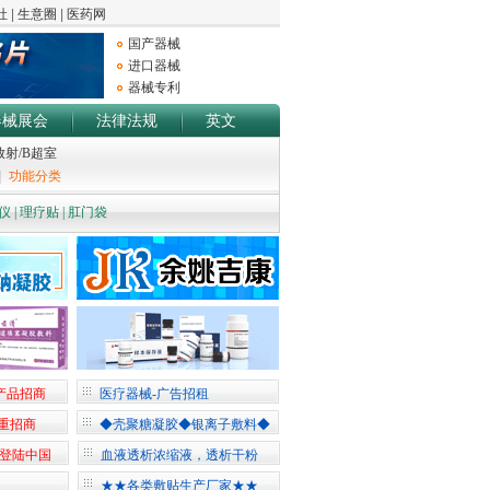
国产器械
进口器械
器械专利
器械展会
法律法规
英文
放射/B超室
|
功能分类
仪
|
理疗贴
|
肛门袋
产品招商
医疗器械-广告招租
重招商
◆壳聚糖凝胶◆银离子敷料◆
机登陆中国
血液透析浓缩液，透析干粉
★★各类敷贴生产厂家★★